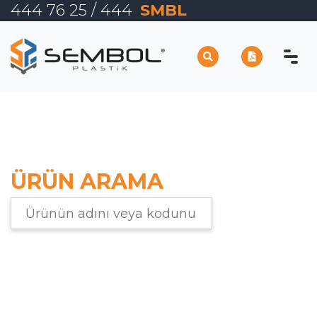
444 76 25
/ 444
SMBL
TR
EN
ANASAYFA
KURUMSAL
ÜRÜN ARAMA
E-TİCARET
ÜRÜNLER
İLETİŞİM