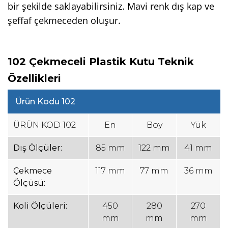
bir şekilde saklayabilirsiniz. Mavi renk dış kap ve
şeffaf çekmeceden oluşur.
102 Çekmeceli Plastik Kutu Teknik
Özellikleri
Ürün Kodu 102
ÜRÜN KOD 102
En
Boy
Yük
Dış Ölçüler:
85 mm
122 mm
41 mm
Çekmece
117 mm
77 mm
36 mm
Ölçüsü:
Koli Ölçüleri:
450
280
270
mm
mm
mm