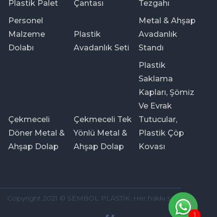
Plastik Palet
Çantası
Tezgahı
Personel
Metal & Ahşap
Malzeme
Plastik
Avadanlık
Dolabı
Avadanlık Seti
Standı
Plastik
Saklama
Kapları, Şömiz
Ve Evrak
Çekmeceli
Çekmeceli Tek
Tutucular,
Döner Metal &
Yönlü Metal &
Plastik Çöp
Ahşap Dolap
Ahşap Dolap
Kovası
Copyright 2021 © SEMBOL PLASTİK. Her hakkı saklıdır.
1
1